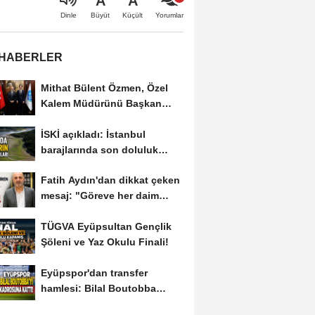
A
A
Büyüt
Küçült
Dinle
Yorumlar
 HABERLER
Mithat Bülent Özmen, Özel
Kalem Müdürünü Başkan
Yardımcısı...
İSKİ açıkladı: İstanbul
barajlarında son doluluk
oranı
Fatih Aydın'dan dikkat çeken
mesaj: "Göreve her daim
hazırım"
TÜGVA Eyüpsultan Gençlik
Şöleni ve Yaz Okulu Finali!
Eyüpspor'dan transfer
hamlesi: Bilal Boutobba
kadroda!