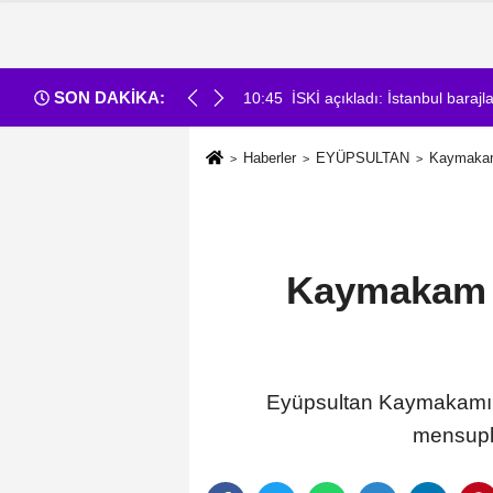
SON DAKİKA:
doluluk oranı
10:45
İSKİ açıkladı: İstanbul baraj
Haberler
EYÜPSULTAN
Kaymakam 
Kaymakam A
Eyüpsultan Kaymakamı Dr
mensupla