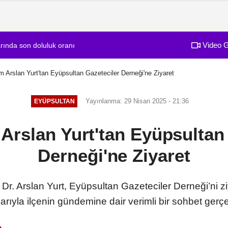
Video G
larında son doluluk oranı
Arslan Yurt'tan Eyüpsultan Gazeteciler Derneği'ne Ziyaret
Yayınlanma: 29 Nisan 2025 - 21:36
EYÜPSULTAN
rslan Yurt'tan Eyüpsultan 
Derneği'ne Ziyaret
. Arslan Yurt, Eyüpsultan Gazeteciler Derneği’ni zi
rıyla ilçenin gündemine dair verimli bir sohbet gerçek