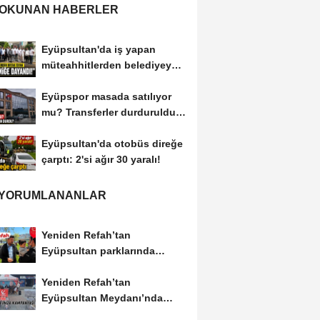
 OKUNAN HABERLER
Eyüpsultan'da iş yapan
müteahhitlerden belediyeye
tepki!
Eyüpspor masada satılıyor
mu? Transferler durduruldu
mu?
Eyüpsultan'da otobüs direğe
çarptı: 2'si ağır 30 yaralı!
 YORUMLANANLAR
Yeniden Refah’tan
Eyüpsultan parklarında
vatandaş buluşması
Yeniden Refah’tan
Eyüpsultan Meydanı’nda
imza kampanyası