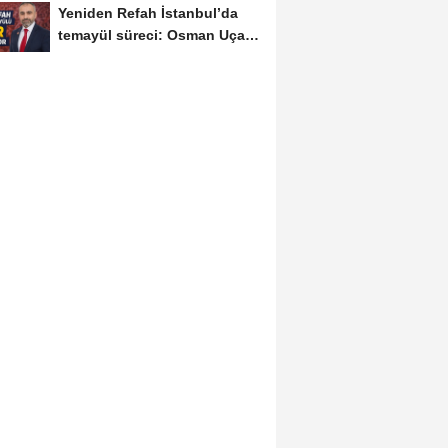
Yeniden Refah İstanbul’da
temayül süreci: Osman Uçar
öne çıkıyor