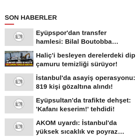
SON HABERLER
Eyüpspor'dan transfer
hamlesi: Bilal Boutobba
kadroda!
Haliç'i besleyen derelerdeki dip
çamuru temizliği sürüyor!
İstanbul'da asayiş operasyonu:
819 kişi gözaltına alındı!
Eyüpsultan'da trafikte dehşet:
'Kafanı keserim!' tehdidi!
AKOM uyardı: İstanbul'da
yüksek sıcaklık ve poyraz
etkisi!