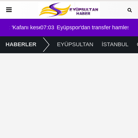
keserim!' tehdidi!
07:03
Eyüpspor'dan transfer hamlesi: Bilal Boutobb
HABERLER
EYÜPSULTAN
İSTANBUL