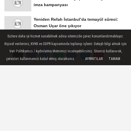
Yeniden Refah İstanbul’da temayül süreci:
Osman Uçar öne çıkıyor
Sizlere daha iyi hizmet sunabilmek adına sitemizde çerez konumlandırmaktayız.
SPOR
Kişisel verileriniz, KVKK ve GDPR kapsamında toplanıp işlenir. Detaylı bilgi almak için
Yayınlanma: 07 Mayıs 2025 - 12:30
Veri Politikamızı / Aydınlatma Metnimizi inceleyebilirsiniz. Sitemizi kullanarak,
çerezleri kullanmamızı kabul etmiş olacaksınız.
AYRINTILAR
TAMAM
Yorumlar
Yorumlar
TFF 2. Lig'de en yüksek puanla
şampiyonluk Eyüpspor'da!
Eyüpspor, TFF 2. Lig'de en yüksek puanla
şampiyon olan takım konumunda yer alıyor.
07 Mayıs 2025 - 12:30
SPOR
A
A