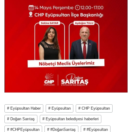
# Eyüpsultan Haber
# Eyüpsultan
# CHP Eyüpsultan
# Doğan Sarıtaş
# Eyüpsultan belediyesi haberleri
# #CHPEyüpsultan
# #DoğanSarıtaş
# #Eyüpsultan