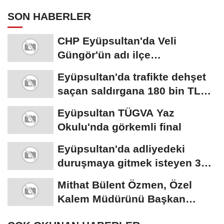
SON HABERLER
CHP Eyüpsultan'da Veli
Güngör'ün adı ilçe
başkanlığına geçiyor!
Eyüpsultan'da trafikte dehşet
saçan saldırgana 180 bin TL
ceza!
Eyüpsultan TÜGVA Yaz
Okulu'nda görkemli final
Eyüpsultan'da adliyedeki
duruşmaya gitmek isteyen 3
silahlı şüpheli...
Mithat Bülent Özmen, Özel
Kalem Müdürünü Başkan
Yardımcısı...
ÇOK OKUNAN HABERLER