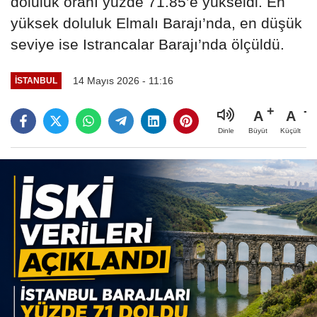
doluluk oranı yüzde 71.85’e yükseldi. En
yüksek doluluk Elmalı Barajı’nda, en düşük
seviye ise Istrancalar Barajı’nda ölçüldü.
14 Mayıs 2026 - 11:16
İSTANBUL
A
A
Büyüt
Küçült
Dinle