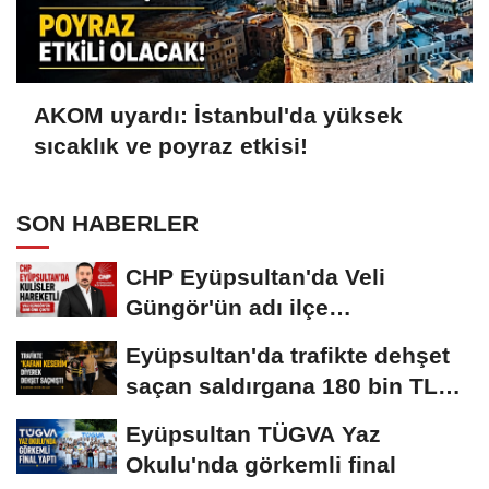
AKOM uyardı: İstanbul'da yüksek
sıcaklık ve poyraz etkisi!
SON HABERLER
CHP Eyüpsultan'da Veli
Güngör'ün adı ilçe
başkanlığına geçiyor!
Eyüpsultan'da trafikte dehşet
saçan saldırgana 180 bin TL
ceza!
Eyüpsultan TÜGVA Yaz
Okulu'nda görkemli final