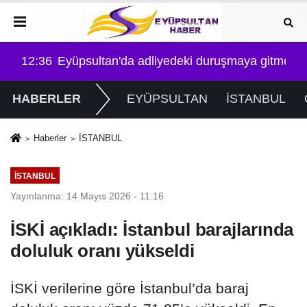
tmek isteyen 3 silahlı şüpheli yakalandı
17:03
CHP Eyüpsultan'da Veli Güngör'ün adı ilçe ba
HABERLER
EYÜPSULTAN
İSTANBUL
Haberler
İSTANBUL
İSTANBUL
Yayınlanma: 14 Mayıs 2026 - 11:16
İSKİ açıkladı: İstanbul barajlarında
doluluk oranı yükseldi
İSKİ verilerine göre İstanbul’da baraj