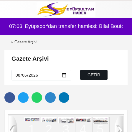
07:03
Eyüpspor'dan transfer hamlesi: Bilal Boutobb
06:
Gazete Arşivi
Gazete Arşivi
8
1
2
3
4
5
6