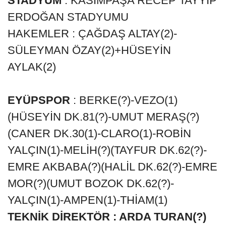
STADYUM
: KASIMPAŞA RECEP TAYYİP
ERDOĞAN STADYUMU
HAKEMLER : ÇAĞDAŞ ALTAY(2)-
SÜLEYMAN ÖZAY(2)+HÜSEYİN
AYLAK(2)
EYÜPSPOR
: BERKE(?)-VEZO(1)
(HÜSEYİN DK.81(?)-UMUT MERAŞ(?)
(CANER DK.30(1)-CLARO(1)-ROBİN
YALÇIN(1)-MELİH(?)(TAYFUR DK.62(?)-
EMRE AKBABA(?)(HALİL DK.62(?)-EMRE
MOR(?)(UMUT BOZOK DK.62(?)-
YALÇIN(1)-AMPEN(1)-THİAM(1)
TEKNİK DİREKTÖR : ARDA TURAN(?)