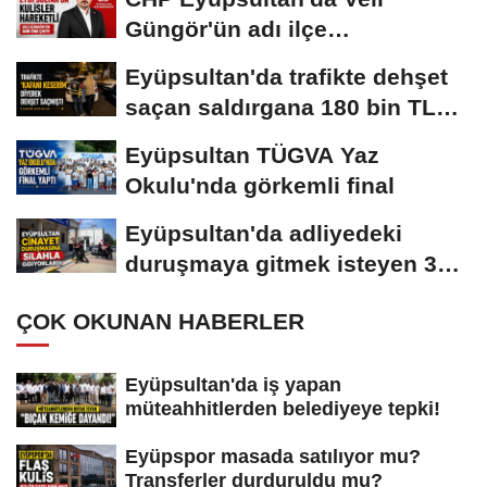
Güngör'ün adı ilçe
başkanlığına geçiyor!
Eyüpsultan'da trafikte dehşet
saçan saldırgana 180 bin TL
ceza!
Eyüpsultan TÜGVA Yaz
Okulu'nda görkemli final
Eyüpsultan'da adliyedeki
duruşmaya gitmek isteyen 3
silahlı şüpheli...
ÇOK OKUNAN HABERLER
Eyüpsultan'da iş yapan
müteahhitlerden belediyeye tepki!
Eyüpspor masada satılıyor mu?
Transferler durduruldu mu?