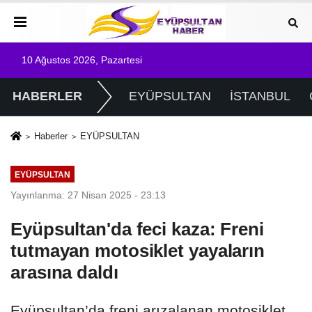
10 Ağustos 2026, Pazartesi
HABERLER
EYÜPSULTAN
İSTANBUL
Haberler
EYÜPSULTAN
EYÜPSULTAN
Yayınlanma: 27 Nisan 2025 - 23:13
Eyüpsultan'da feci kaza: Freni
tutmayan motosiklet yayaların
arasına daldı
Eyüpsultan’da freni arızalanan motosiklet,