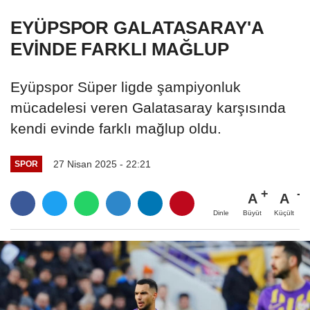
EYÜPSPOR GALATASARAY'A
EVİNDE FARKLI MAĞLUP
Eyüpspor Süper ligde şampiyonluk
mücadelesi veren Galatasaray karşısında
kendi evinde farklı mağlup oldu.
27 Nisan 2025 - 22:21
SPOR
A
A
Büyüt
Küçült
Dinle