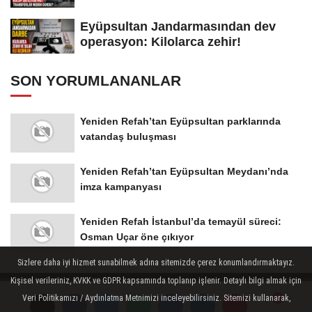
Eyüpsultan Jandarmasından dev
operasyon: Kilolarca zehir!
SON YORUMLANANLAR
Yeniden Refah’tan Eyüpsultan parklarında
vatandaş buluşması
Yeniden Refah’tan Eyüpsultan Meydanı’nda
imza kampanyası
Yeniden Refah İstanbul’da temayül süreci:
Osman Uçar öne çıkıyor
Sizlere daha iyi hizmet sunabilmek adına sitemizde çerez konumlandırmaktayız.
Kişisel verileriniz, KVKK ve GDPR kapsamında toplanıp işlenir. Detaylı bilgi almak için
Veri Politikamızı / Aydınlatma Metnimizi inceleyebilirsiniz. Sitemizi kullanarak,