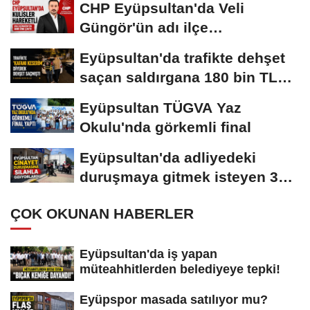
CHP Eyüpsultan'da Veli
Güngör'ün adı ilçe
başkanlığına geçiyor!
Eyüpsultan'da trafikte dehşet
saçan saldırgana 180 bin TL
ceza!
Eyüpsultan TÜGVA Yaz
Okulu'nda görkemli final
Eyüpsultan'da adliyedeki
duruşmaya gitmek isteyen 3
silahlı şüpheli...
ÇOK OKUNAN HABERLER
Eyüpsultan'da iş yapan
müteahhitlerden belediyeye tepki!
Eyüpspor masada satılıyor mu?